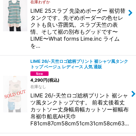
在庫わずか
LIME 25スラブ 先染めボーダー 裾切替
タンクです。先ぞめボーダーの色セレ
クトも良い雰囲気。スラブ天竺の表
情、そして裾の別布もグッドです〜
LIME〜What forms Lime.inc ライム
を…
LIME 26/-天竺ロゴ総柄プリント 裾シャツ風タンク
トップ ベージュ レディース 人気 通販
4,290
円
(税込)
在庫なし
LIME 26/-天竺ロゴ総柄プリント 裾シャ
ツ風タンクトップです。 前着丈後着丈
カットソー丈身幅肩幅カットソー裾幅布
帛裾巾船底AH天巾
F81cm87cm58cm51cm31cm58cm63…