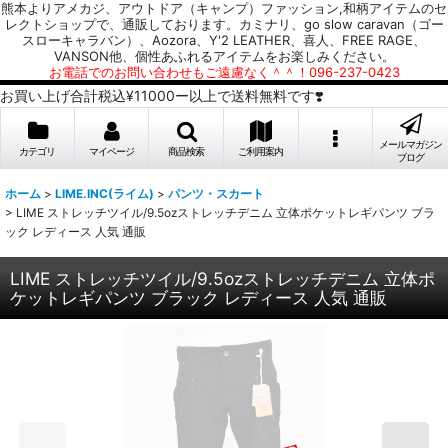
熊本よりアメカジ、アウトドア（キャンプ）ファッション,和柄アイテムのセ
レクトショップで、通販しております。カミナリ、go slow caravan（ゴー
スローキャラバン）、Aozora、Y'2 LEATHER、喜人、FREE RAGE、
VANSON他、個性あふれるアイテムをお楽しみください。
お電話でのお問い合わせもご遠慮なく＾＾！096-237-0423
お買い上げ合計税込¥11000ー以上で送料無料です❣️
メールマガジン
カテゴリ
マイページ
商品検索
ご利用案内
ブログ
ホーム
>
LIME.INC(ライム)
>
パンツ・スカート
>
LIME ストレッチツイル/9.5ozストレッチデニム 立体ポケットレギパンツ ブラ
ック レディース 人気 通販
LIME ストレッチツイル/9.5ozストレッチデニム 立体ポ
ケットレギパンツ ブラック レディース 人気 通販