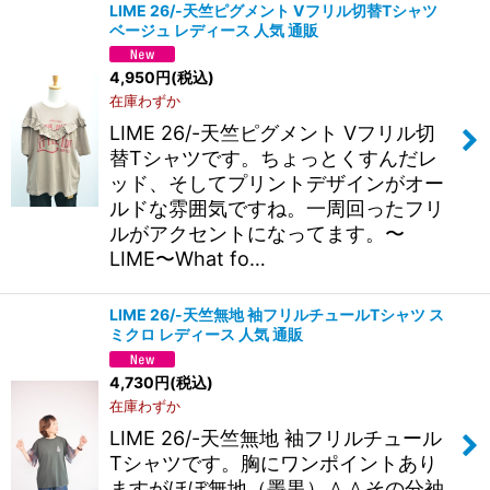
LIME 26/-天竺ピグメント Vフリル切替Tシャツ
ベージュ レディース 人気 通販
4,950
円
(税込)
在庫わずか
LIME 26/-天竺ピグメント Vフリル切
替Tシャツです。ちょっとくすんだレ
ッド、そしてプリントデザインがオー
ルドな雰囲気ですね。一周回ったフリ
ルがアクセントになってます。〜
LIME〜What fo…
LIME 26/-天竺無地 袖フリルチュールTシャツ ス
ミクロ レディース 人気 通販
4,730
円
(税込)
在庫わずか
LIME 26/-天竺無地 袖フリルチュール
Tシャツです。胸にワンポイントあり
ますがほぼ無地（墨黒）＾＾その分袖