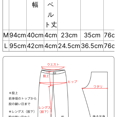
幅
ベ
ル
ト丈
M
94cm
40cm
4cm
23cm
35cm
76c
L
95cm
42cm
4cm
24.5cm
36.5cm
76c