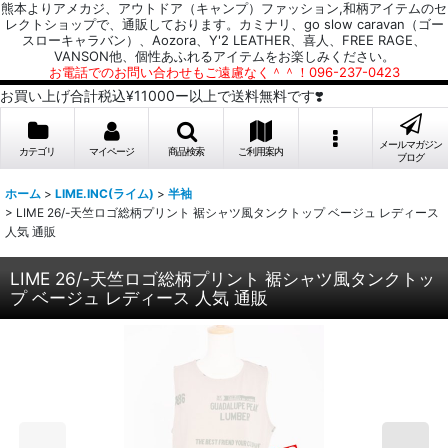
熊本よりアメカジ、アウトドア（キャンプ）ファッション,和柄アイテムのセ
レクトショップで、通販しております。カミナリ、go slow caravan（ゴー
スローキャラバン）、Aozora、Y'2 LEATHER、喜人、FREE RAGE、
VANSON他、個性あふれるアイテムをお楽しみください。
お電話でのお問い合わせもご遠慮なく＾＾！096-237-0423
お買い上げ合計税込¥11000ー以上で送料無料です❣️
メールマガジン
カテゴリ
マイページ
商品検索
ご利用案内
ブログ
ホーム
>
LIME.INC(ライム)
>
半袖
>
LIME 26/-天竺ロゴ総柄プリント 裾シャツ風タンクトップ ベージュ レディース
人気 通販
LIME 26/-天竺ロゴ総柄プリント 裾シャツ風タンクトッ
プ ベージュ レディース 人気 通販