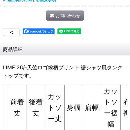
お問い合わせ
Facebookでシェア
商品詳細
LIME 26/-天竺ロゴ総柄プリント 裾シャツ風タンク
トップです。
カッ
カッ
前着
後着
トソ
トソ
身幅
肩幅
丈
丈
ー裾
ー丈
幅