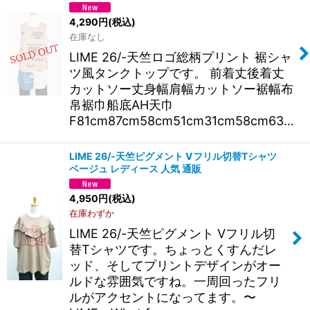
4,290
円
(税込)
在庫なし
LIME 26/-天竺ロゴ総柄プリント 裾シャ
ツ風タンクトップです。 前着丈後着丈
カットソー丈身幅肩幅カットソー裾幅布
帛裾巾船底AH天巾
F81cm87cm58cm51cm31cm58cm63…
LIME 26/-天竺ピグメント Vフリル切替Tシャツ
ベージュ レディース 人気 通販
4,950
円
(税込)
在庫わずか
LIME 26/-天竺ピグメント Vフリル切
替Tシャツです。ちょっとくすんだレ
ッド、そしてプリントデザインがオー
ルドな雰囲気ですね。一周回ったフリ
ルがアクセントになってます。〜