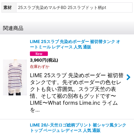
素材
25スラブ先染めマルチBD 25スラブドット柄pt
関連商品
LIME 25スラブ 先染めボーダー 裾切替タンク オ
ートミール レディース 人気 通販
3,960
円
(税込)
在庫わずか
LIME 25スラブ 先染めボーダー 裾切替
タンクです。先ぞめボーダーの色セレ
クトも良い雰囲気。スラブ天竺の表
情、そして裾の別布もグッドです〜
LIME〜What forms Lime.inc ライム
を…
LIME 26/-天竺ロゴ総柄プリント 裾シャツ風タンク
トップ ベージュ レディース 人気 通販