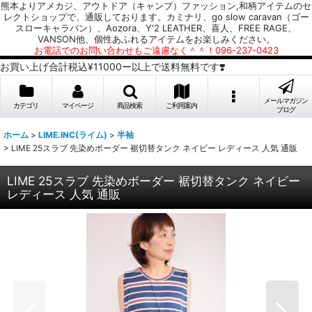
熊本よりアメカジ、アウトドア（キャンプ）ファッション,和柄アイテムのセ
レクトショップで、通販しております。カミナリ、go slow caravan（ゴー
スローキャラバン）、Aozora、Y'2 LEATHER、喜人、FREE RAGE、
VANSON他、個性あふれるアイテムをお楽しみください。
お電話でのお問い合わせもご遠慮なく＾＾！096-237-0423
お買い上げ合計税込¥11000ー以上で送料無料です❣️
メールマガジン
カテゴリ
マイページ
商品検索
ご利用案内
ブログ
ホーム
>
LIME.INC(ライム)
>
半袖
>
LIME 25スラブ 先染めボーダー 裾切替タンク ネイビー レディース 人気 通販
LIME 25スラブ 先染めボーダー 裾切替タンク ネイビー
レディース 人気 通販