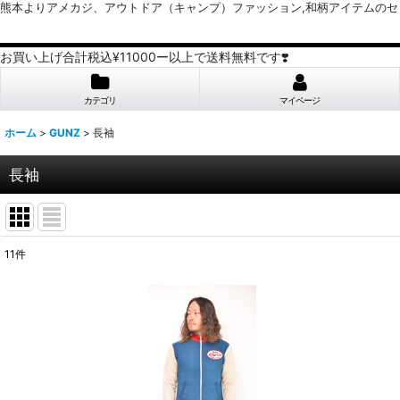
熊本よりアメカジ、アウトドア（キャンプ）ファッション,和柄アイテムのセレクトショッ
お買い上げ合計税込¥11000ー以上で送料無料です❣️
カテゴリ
マイページ
ホーム
>
GUNZ
>
長袖
長袖
11
件
表示数
:
並び順
: