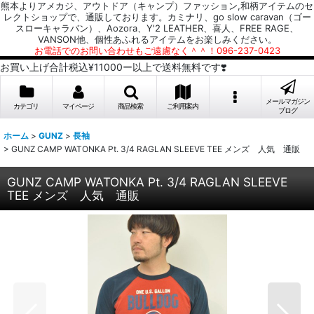
熊本よりアメカジ、アウトドア（キャンプ）ファッション,和柄アイテムのセ
レクトショップで、通販しております。カミナリ、go slow caravan（ゴー
スローキャラバン）、Aozora、Y'2 LEATHER、喜人、FREE RAGE、
VANSON他、個性あふれるアイテムをお楽しみください。
お電話でのお問い合わせもご遠慮なく＾＾！096-237-0423
お買い上げ合計税込¥11000ー以上で送料無料です❣️
メールマガジン
カテゴリ
マイページ
商品検索
ご利用案内
ブログ
ホーム
>
GUNZ
>
長袖
>
GUNZ CAMP WATONKA Pt. 3/4 RAGLAN SLEEVE TEE メンズ 人気 通販
GUNZ CAMP WATONKA Pt. 3/4 RAGLAN SLEEVE
TEE メンズ 人気 通販