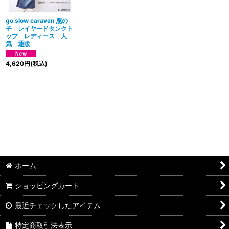
絞り込む
go slow caravan 鹿の
子 レイヤードタンクト
ップ レディース 人
気 通販
4,620
円
(税込)
ホーム
ショッピングカート
最近チェックしたアイテム
特定商取引法表示