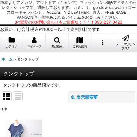
熊本よりアメカジ、アウトドア（キャンプ）ファッション,和柄アイテムのセ
レクトショップで、通販しております。カミナリ、go slow caravan（ゴー
スローキャラバン）、Aozora、Y'2 LEATHER、喜人、FREE RAGE、
VANSON他、個性あふれるアイテムをお楽しみください。
お電話でのお問い合わせもご遠慮なく＾＾！096-237-0423
お買い上げ合計税込¥11000ー以上で送料無料です❣️
メールマガジン
カテゴリ
マイページ
商品検索
ご利用案内
ブログ
ホーム
>
タンクトップ
タンクトップ
タンクトップの商品紹介です。
表示順変更
閉じる
1
件
表示数
:
並び順
: