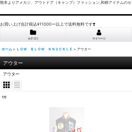
熊本よりアメカジ、アウトドア（キャンプ）ファッション,和柄アイテムのセレクトショッ
お買い上げ合計税込¥11000ー以上で送料無料です❣️
カテゴリ
マイページ
ホーム
>
ＬＯＷ ＢＬＯＷ ＫＮＵＣＫＬＥ
>
アウター
アウター
アウター
1
件
表示数
:
並び順
: