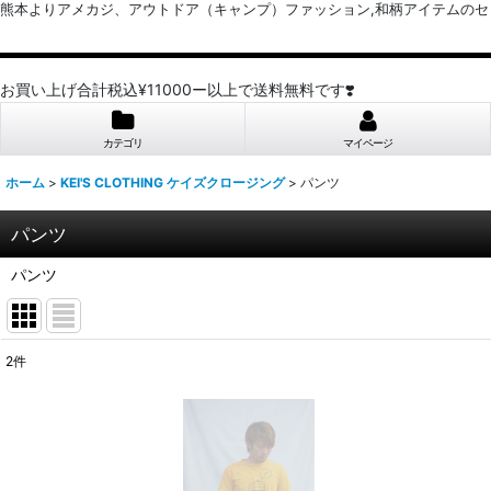
熊本よりアメカジ、アウトドア（キャンプ）ファッション,和柄アイテムのセレクトショッ
お買い上げ合計税込¥11000ー以上で送料無料です❣️
カテゴリ
マイページ
ホーム
>
KEI'S CLOTHING ケイズクロージング
>
パンツ
パンツ
パンツ
2
件
表示数
:
並び順
: