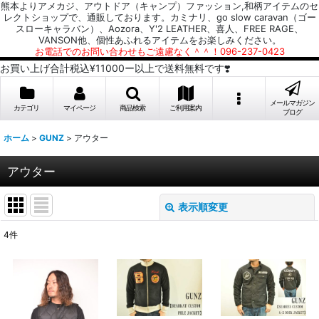
熊本よりアメカジ、アウトドア（キャンプ）ファッション,和柄アイテムのセ
レクトショップで、通販しております。カミナリ、go slow caravan（ゴー
スローキャラバン）、Aozora、Y'2 LEATHER、喜人、FREE RAGE、
VANSON他、個性あふれるアイテムをお楽しみください。
お電話でのお問い合わせもご遠慮なく＾＾！096-237-0423
お買い上げ合計税込¥11000ー以上で送料無料です❣️
メールマガジン
カテゴリ
マイページ
商品検索
ご利用案内
ブログ
ホーム
>
GUNZ
>
アウター
アウター
表示順変更
閉じる
4
件
表示数
:
並び順
: