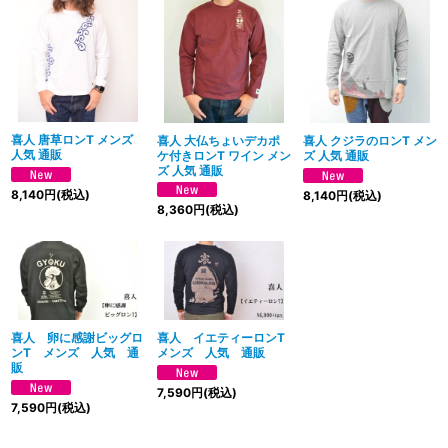
絞り込む
喜人 唐草ロンT メンズ
喜人 大仏ちょいデカポ
喜人 クジラのロンT メン
人気 通販
ケ付きロンT ワイン メン
ズ 人気 通販
ズ 人気 通販
8,140
円
(税込)
8,140
円
(税込)
8,360
円
(税込)
喜人 卵に感謝ビッグロ
喜人 イエティーロンT
ンT メンズ 人気 通
メンズ 人気 通販
販
7,590
円
(税込)
7,590
円
(税込)