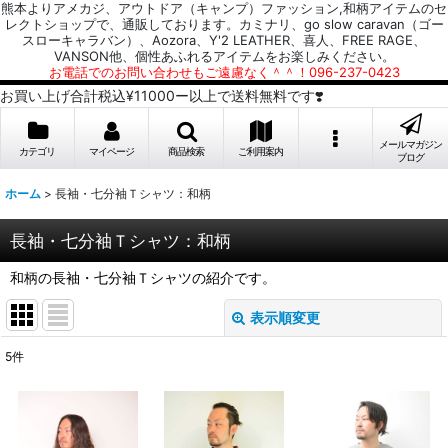
熊本よりアメカジ、アウトドア（キャンプ）ファッション,和柄アイテムのセ
レクトショップで、通販しております。カミナリ、go slow caravan（ゴー
スローキャラバン）、Aozora、Y'2 LEATHER、喜人、FREE RAGE、
VANSON他、個性あふれるアイテムをお楽しみください。
お電話でのお問い合わせもご遠慮なく＾＾！096-237-0423
お買い上げ合計税込¥11000ー以上で送料無料です❣️
メールマガジン
カテゴリ
マイページ
商品検索
ご利用案内
ブログ
ホーム
>
長袖・七分袖Ｔシャツ：和柄
長袖・七分袖Ｔシャツ：和柄
和柄の長袖・七分袖Ｔシャツの紹介です。
表示順変更
閉じる
5
件
表示数
:
並び順
: