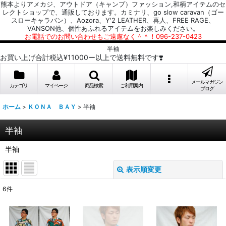
熊本よりアメカジ、アウトドア（キャンプ）ファッション,和柄アイテムのセ
レクトショップで、通販しております。カミナリ、go slow caravan（ゴー
スローキャラバン）、Aozora、Y'2 LEATHER、喜人、FREE RAGE、
VANSON他、個性あふれるアイテムをお楽しみください。
お電話でのお問い合わせもご遠慮なく＾＾！096-237-0423
半袖
お買い上げ合計税込¥11000ー以上で送料無料です❣️
メールマガジン
カテゴリ
マイページ
商品検索
ご利用案内
ブログ
ホーム
>
ＫＯＮＡ ＢＡＹ
>
半袖
半袖
半袖
表示順変更
閉じる
6
件
表示数
: