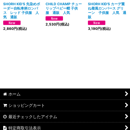
絞り込む
SHORH KID'S 先染めボ
CHILD CHAMP チュー
SHORH KID'S カーデ重
ーダー自転車柄ロンパ
リップベビー帽 子供
ね着風ロンパース グリ
ス レッド 子供服 人
服 通販 人気
ーン 子供服 人気 通
気 通販
販
2,530
円
(税込)
2,860
円
(税込)
3,190
円
(税込)
ホーム
ショッピングカート
最近チェックしたアイテム
特定商取引法表示