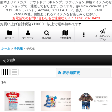
熊本よりアメカジ、アウトドア（キャンプ）ファッション,和柄アイテムのセ
レクトショップで、通販しております。カミナリ、go slow caravan（ゴー
スローキャラバン）、Aozora、Y'2 LEATHER、喜人、FREE RAGE、
VANSON他、個性あふれるアイテムをお楽しみください。
お電話でのお問い合わせもご遠慮なく＾＾！096-237-0423
お買い上げ合計税込¥11000ー以上で送料無料です❣️
メールマガジン
カテゴリ
マイページ
商品検索
ご利用案内
ブログ
ホーム
>
子供服
>
その他
その他
表示順変更
閉じる
3
件
表示数
:
並び順
: