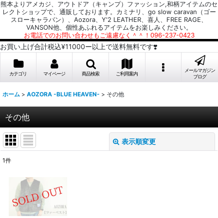
熊本よりアメカジ、アウトドア（キャンプ）ファッション,和柄アイテムのセ
レクトショップで、通販しております。カミナリ、go slow caravan（ゴー
スローキャラバン）、Aozora、Y'2 LEATHER、喜人、FREE RAGE、
VANSON他、個性あふれるアイテムをお楽しみください。
お電話でのお問い合わせもご遠慮なく＾＾！096-237-0423
お買い上げ合計税込¥11000ー以上で送料無料です❣️
メールマガジン
カテゴリ
マイページ
商品検索
ご利用案内
ブログ
ホーム
>
AOZORA -BLUE HEAVEN-
>
その他
その他
表示順変更
閉じる
1
件
表示数
:
並び順
: