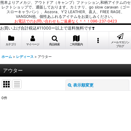
熊本よりアメカジ、アウトドア（キャンプ）ファッション,和柄アイテムのセ
レクトショップで、通販しております。カミナリ、go slow caravan（ゴー
スローキャラバン）、Aozora、Y'2 LEATHER、喜人、FREE RAGE、
VANSON他、個性あふれるアイテムをお楽しみください。
お電話でのお問い合わせもご遠慮なく＾＾！096-237-0423
お買い上げ合計税込¥11000ー以上で送料無料です❣️
メールマガジン
カテゴリ
マイページ
商品検索
ご利用案内
ブログ
ホーム
>
レディース
>
アウター
アウター
表示順変更
閉じる
0
件
表示数
:
並び順
: