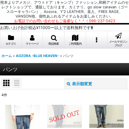
熊本よりアメカジ、アウトドア（キャンプ）ファッション,和柄アイテムのセ
レクトショップで、通販しております。カミナリ、go slow caravan（ゴー
スローキャラバン）、Aozora、Y'2 LEATHER、喜人、FREE RAGE、
VANSON他、個性あふれるアイテムをお楽しみください。
お電話でのお問い合わせもご遠慮なく＾＾！096-237-0423
お買い上げ合計税込¥11000ー以上で送料無料です❣️
メールマガジン
カテゴリ
マイページ
商品検索
ご利用案内
ブログ
ホーム
>
AOZORA -BLUE HEAVEN-
>
パンツ
パンツ
表示順変更
閉じる
4
件
表示数
:
並び順
: