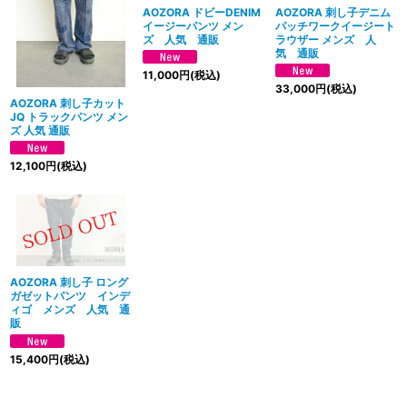
絞り込む
AOZORA ドビーDENIM
AOZORA 刺し子デニム
イージーパンツ メン
パッチワークイージート
ズ 人気 通販
ラウザー メンズ 人
気 通販
11,000
円
(税込)
33,000
円
(税込)
AOZORA 刺し子カット
JQ トラックパンツ メン
ズ 人気 通販
12,100
円
(税込)
AOZORA 刺し子 ロング
ガゼットパンツ インデ
ィゴ メンズ 人気 通
販
15,400
円
(税込)