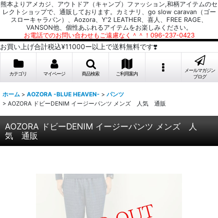
熊本よりアメカジ、アウトドア（キャンプ）ファッション,和柄アイテムのセ
レクトショップで、通販しております。カミナリ、go slow caravan（ゴー
スローキャラバン）、Aozora、Y'2 LEATHER、喜人、FREE RAGE、
VANSON他、個性あふれるアイテムをお楽しみください。
お電話でのお問い合わせもご遠慮なく＾＾！096-237-0423
お買い上げ合計税込¥11000ー以上で送料無料です❣️
メールマガジン
カテゴリ
マイページ
商品検索
ご利用案内
ブログ
ホーム
>
AOZORA -BLUE HEAVEN-
>
パンツ
>
AOZORA ドビーDENIM イージーパンツ メンズ 人気 通販
AOZORA ドビーDENIM イージーパンツ メンズ 人
気 通販