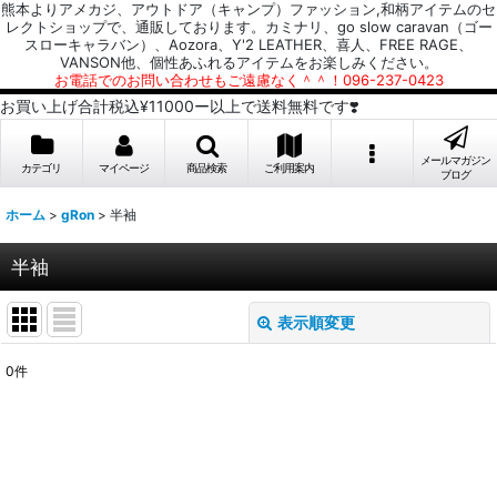
熊本よりアメカジ、アウトドア（キャンプ）ファッション,和柄アイテムのセ
レクトショップで、通販しております。カミナリ、go slow caravan（ゴー
スローキャラバン）、Aozora、Y'2 LEATHER、喜人、FREE RAGE、
VANSON他、個性あふれるアイテムをお楽しみください。
お電話でのお問い合わせもご遠慮なく＾＾！096-237-0423
お買い上げ合計税込¥11000ー以上で送料無料です❣️
メールマガジン
カテゴリ
マイページ
商品検索
ご利用案内
ブログ
ホーム
>
gRon
>
半袖
半袖
表示順変更
閉じる
0
件
表示数
:
並び順
: