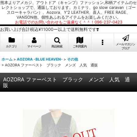
熊本よりアメカジ、アウトドア（キャンプ）ファッション,和柄アイテムのセ
レクトショップで、通販しております。カミナリ、go slow caravan（ゴー
スローキャラバン）、Aozora、Y'2 LEATHER、喜人、FREE RAGE、
VANSON他、個性あふれるアイテムをお楽しみください。
お電話でのお問い合わせもご遠慮なく＾＾！096-237-0423
お買い上げ合計税込¥11000ー以上で送料無料です❣️
メールマガジン
カテゴリ
マイページ
商品検索
ご利用案内
ブログ
ホーム
>
AOZORA -BLUE HEAVEN-
>
その他
>
AOZORA ファーベスト ブラック メンズ 人気 通販
AOZORA ファーベスト ブラック メンズ 人気 通
販