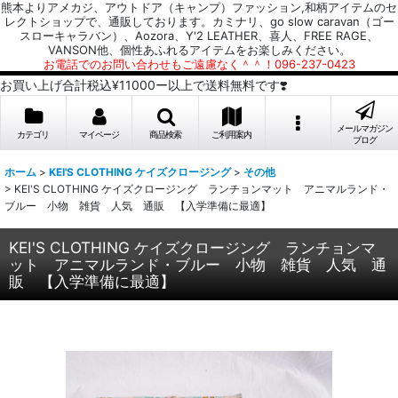
熊本よりアメカジ、アウトドア（キャンプ）ファッション,和柄アイテムのセ
レクトショップで、通販しております。カミナリ、go slow caravan（ゴー
スローキャラバン）、Aozora、Y'2 LEATHER、喜人、FREE RAGE、
VANSON他、個性あふれるアイテムをお楽しみください。
お電話でのお問い合わせもご遠慮なく＾＾！096-237-0423
お買い上げ合計税込¥11000ー以上で送料無料です❣️
メールマガジン
カテゴリ
マイページ
商品検索
ご利用案内
ブログ
ホーム
>
KEI'S CLOTHING ケイズクロージング
>
その他
>
KEI'S CLOTHING ケイズクロージング ランチョンマット アニマルランド・
ブルー 小物 雑貨 人気 通販 【入学準備に最適】
KEI'S CLOTHING ケイズクロージング ランチョンマ
ット アニマルランド・ブルー 小物 雑貨 人気 通
販 【入学準備に最適】