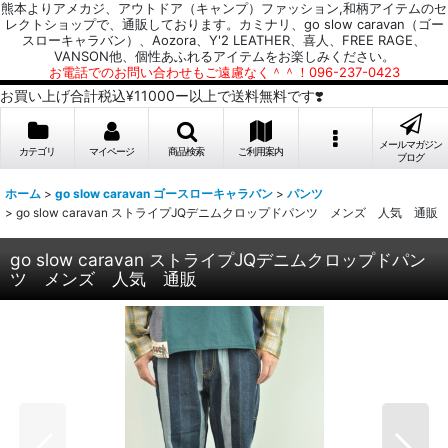
熊本よりアメカジ、アウトドア（キャンプ）ファッション,和柄アイテムのセ
レクトショップで、通販しております。カミナリ、go slow caravan（ゴー
スローキャラバン）、Aozora、Y'2 LEATHER、喜人、FREE RAGE、
VANSON他、個性あふれるアイテムをお楽しみください。
お電話でのお問い合わせもご遠慮なく＾＾！096-237-0423
お買い上げ合計税込¥11000ー以上で送料無料です❣️
メールマガジン
カテゴリ
マイページ
商品検索
ご利用案内
ブログ
ホーム
>
go slow caravan ゴースローキャラバン
>
パンツ
>
go slow caravan ストライプJQデニムクロップドパンツ メンズ 人気 通販
go slow caravan ストライプJQデニムクロップドパン
ツ メンズ 人気 通販