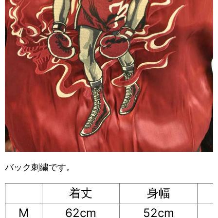
バック刺繍です。
着丈
身幅
M
62cm
52cm