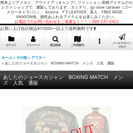
熊本よりアメカジ、アウトドア（キャンプ）ファッション,和柄アイテムのセ
レクトショップで、通販しております。カミナリ、go slow caravan（ゴー
スローキャラバン）、Aozora、Y'2 LEATHER、喜人、FREE RAGE、
VANSON他、個性あふれるアイテムをお楽しみください。
お電話でのお問い合わせもご遠慮なく＾＾！096-237-0423
お買い上げ合計税込¥11000ー以上で送料無料です❣️
メールマガジン
カテゴリ
マイページ
商品検索
ご利用案内
ブログ
ホーム
>
その他
>
アウター
>
あしたのジョースカジャン BOXING MATCH メンズ 人気 通販
あしたのジョースカジャン BOXING MATCH メン
ズ 人気 通販