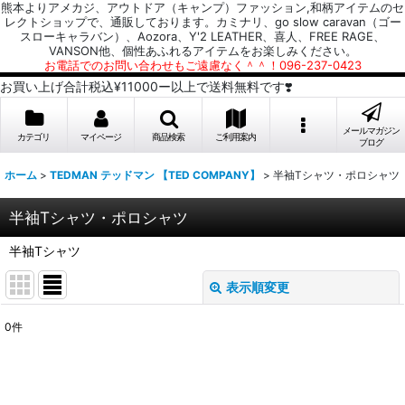
熊本よりアメカジ、アウトドア（キャンプ）ファッション,和柄アイテムのセ
レクトショップで、通販しております。カミナリ、go slow caravan（ゴー
スローキャラバン）、Aozora、Y'2 LEATHER、喜人、FREE RAGE、
VANSON他、個性あふれるアイテムをお楽しみください。
お電話でのお問い合わせもご遠慮なく＾＾！096-237-0423
お買い上げ合計税込¥11000ー以上で送料無料です❣️
メールマガジン
カテゴリ
マイページ
商品検索
ご利用案内
ブログ
ホーム
>
TEDMAN テッドマン 【TED COMPANY】
>
半袖Tシャツ・ポロシャツ
半袖Tシャツ・ポロシャツ
半袖Tシャツ
表示順変更
閉じる
0
件
表示数
:
並び順
: