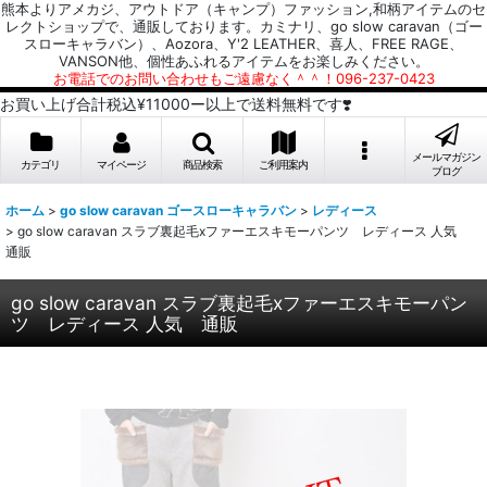
熊本よりアメカジ、アウトドア（キャンプ）ファッション,和柄アイテムのセ
レクトショップで、通販しております。カミナリ、go slow caravan（ゴー
スローキャラバン）、Aozora、Y'2 LEATHER、喜人、FREE RAGE、
VANSON他、個性あふれるアイテムをお楽しみください。
お電話でのお問い合わせもご遠慮なく＾＾！096-237-0423
お買い上げ合計税込¥11000ー以上で送料無料です❣️
メールマガジン
カテゴリ
マイページ
商品検索
ご利用案内
ブログ
ホーム
>
go slow caravan ゴースローキャラバン
>
レディース
>
go slow caravan スラブ裏起毛xファーエスキモーパンツ レディース 人気
通販
go slow caravan スラブ裏起毛xファーエスキモーパン
ツ レディース 人気 通販