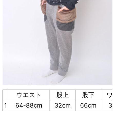
ウエスト
股上
股下
ワ
1
64-88cm
32cm
66cm
3