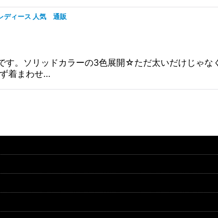
ク レディース 人気 通販
ワイドパンツです。ソリッドカラーの3色展開☆ただ太いだけ
ず着まわせ…