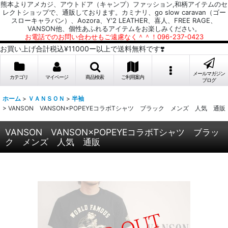
熊本よりアメカジ、アウトドア（キャンプ）ファッション,和柄アイテムのセ
レクトショップで、通販しております。カミナリ、go slow caravan（ゴー
スローキャラバン）、Aozora、Y'2 LEATHER、喜人、FREE RAGE、
VANSON他、個性あふれるアイテムをお楽しみください。
お電話でのお問い合わせもご遠慮なく＾＾！096-237-0423
お買い上げ合計税込¥11000ー以上で送料無料です❣️
メールマガジン
カテゴリ
マイページ
商品検索
ご利用案内
ブログ
ホーム
>
ＶＡＮＳＯＮ
>
半袖
>
VANSON VANSON×POPEYEコラボTシャツ ブラック メンズ 人気 通販
VANSON VANSON×POPEYEコラボTシャツ ブラッ
ク メンズ 人気 通販