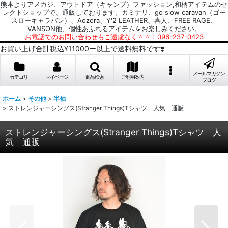
熊本よりアメカジ、アウトドア（キャンプ）ファッション,和柄アイテムのセ
レクトショップで、通販しております。カミナリ、go slow caravan（ゴー
スローキャラバン）、Aozora、Y'2 LEATHER、喜人、FREE RAGE、
VANSON他、個性あふれるアイテムをお楽しみください。
お電話でのお問い合わせもご遠慮なく＾＾！096-237-0423
お買い上げ合計税込¥11000ー以上で送料無料です❣️
メールマガジン
カテゴリ
マイページ
商品検索
ご利用案内
ブログ
ホーム
>
その他
>
半袖
>
ストレンジャーシングス(Stranger Things)Tシャツ 人気 通販
ストレンジャーシングス(Stranger Things)Tシャツ 人
気 通販