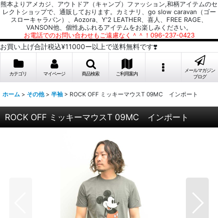
熊本よりアメカジ、アウトドア（キャンプ）ファッション,和柄アイテムのセ
レクトショップで、通販しております。カミナリ、go slow caravan（ゴー
スローキャラバン）、Aozora、Y'2 LEATHER、喜人、FREE RAGE、
VANSON他、個性あふれるアイテムをお楽しみください。
お電話でのお問い合わせもご遠慮なく＾＾！096-237-0423
お買い上げ合計税込¥11000ー以上で送料無料です❣️
メールマガジン
カテゴリ
マイページ
商品検索
ご利用案内
ブログ
ホーム
>
その他
>
半袖
>
ROCK OFF ミッキーマウスT 09MC インポート
ROCK OFF ミッキーマウスT 09MC インポート