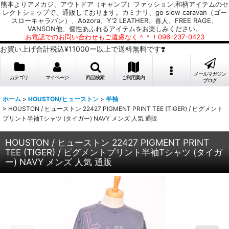
熊本よりアメカジ、アウトドア（キャンプ）ファッション,和柄アイテムのセ
レクトショップで、通販しております。カミナリ、go slow caravan（ゴー
スローキャラバン）、Aozora、Y'2 LEATHER、喜人、FREE RAGE、
VANSON他、個性あふれるアイテムをお楽しみください。
お電話でのお問い合わせもご遠慮なく＾＾！096-237-0423
お買い上げ合計税込¥11000ー以上で送料無料です❣️
メールマガジン
カテゴリ
マイページ
商品検索
ご利用案内
ブログ
ホーム
>
HOUSTON/ヒューストン
>
半袖
>
HOUSTON / ヒューストン 22427 PIGMENT PRINT TEE (TIGER) / ピグメント
プリント半袖Tシャツ (タイガー) NAVY メンズ 人気 通販
HOUSTON / ヒューストン 22427 PIGMENT PRINT
TEE (TIGER) / ピグメントプリント半袖Tシャツ (タイガ
ー) NAVY メンズ 人気 通販