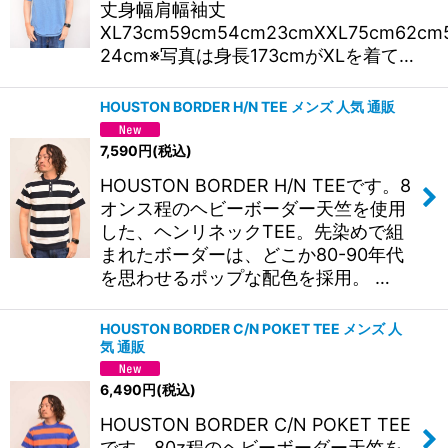
丈身幅肩幅袖丈
XL73cm59cm54cm23cmXXL75cm62cm
24cm※写真は身長173cmがXLを着て…
HOUSTON BORDER H/N TEE メンズ 人気 通販
7,590
円
(税込)
HOUSTON BORDER H/N TEEです。8
オンス程のヘビーボーダー天竺を使用
した、ヘンリネックTEE。先染めで組
まれたボーダーは、どこか80-90年代
を思わせるポップな配色を採用。 …
HOUSTON BORDER C/N POKET TEE メンズ 人
気 通販
6,490
円
(税込)
HOUSTON BORDER C/N POKET TEE
です。80z程のヘビーボーダー天竺を