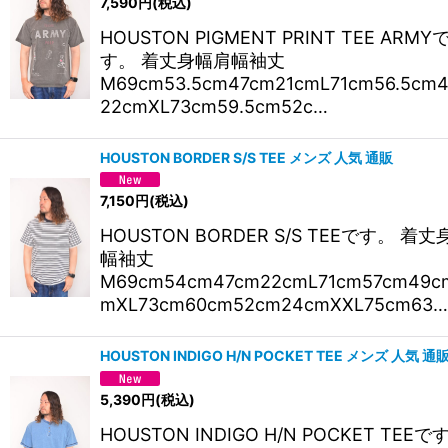
7,590
円
(税込)
HOUSTON PIGMENT PRINT TEE ARMY
す。 着丈身幅肩幅袖丈
M69cm53.5cm47cm21cmL71cm56.5cm
22cmXL73cm59.5cm52c…
HOUSTON BORDER S/S TEE メンズ 人気 通販
7,150
円
(税込)
HOUSTON BORDER S/S TEEです。 着
幅袖丈
M69cm54cm47cm22cmL71cm57cm49c
mXL73cm60cm52cm24cmXXL75cm63…
HOUSTON INDIGO H/N POCKET TEE メンズ 人気 通
5,390
円
(税込)
HOUSTON INDIGO H/N POCKET TEEで