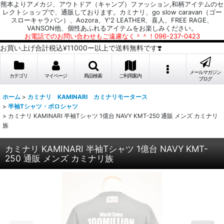
熊本よりアメカジ、アウトドア（キャンプ）ファッション,和柄アイテムのセ
レクトショップで、通販しております。カミナリ、go slow caravan（ゴー
スローキャラバン）、Aozora、Y'2 LEATHER、喜人、FREE RAGE、
VANSON他、個性あふれるアイテムをお楽しみください。
お電話でのお問い合わせもご遠慮なく＾＾！096-237-0423
お買い上げ合計税込¥11000ー以上で送料無料です❣️
メールマガジン
カテゴリ
マイページ
商品検索
ご利用案内
ブログ
ホーム
>
カミナリ KAMINARI カミナリモータース
>
半袖Tシャツ・ポロシャツ
>
カミナリ KAMINARI 半袖Tシャツ 1億台 NAVY KMT-250 通販 メンズ カミナリ
族
カミナリ KAMINARI 半袖Tシャツ 1億台 NAVY KMT-
250 通販 メンズ カミナリ族