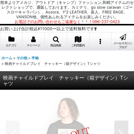
熊本よりアメカジ、アウトドア（キャンプ）ファッション,和柄アイテムのセ
レクトショップで、通販しております。カミナリ、go slow caravan（ゴー
スローキャラバン）、Aozora、Y'2 LEATHER、喜人、FREE RAGE、
VANSON他、個性あふれるアイテムをお楽しみください。
お電話でのお問い合わせもご遠慮なく＾＾！096-237-0423
お買い上げ合計税込¥11000ー以上で送料無料です❣️
メールマガジン
カテゴリ
マイページ
商品検索
ご利用案内
ブログ
ホーム
>
その他
>
半袖
>
映画チャイルドプレイ チャッキー（箱デザイン）Tシャツ
映画チャイルドプレイ チャッキー（箱デザイン）Tシ
ャツ