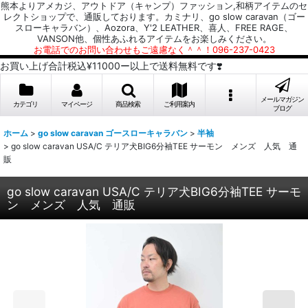
熊本よりアメカジ、アウトドア（キャンプ）ファッション,和柄アイテムのセ
レクトショップで、通販しております。カミナリ、go slow caravan（ゴー
スローキャラバン）、Aozora、Y'2 LEATHER、喜人、FREE RAGE、
VANSON他、個性あふれるアイテムをお楽しみください。
お電話でのお問い合わせもご遠慮なく＾＾！096-237-0423
お買い上げ合計税込¥11000ー以上で送料無料です❣️
メールマガジン
カテゴリ
マイページ
商品検索
ご利用案内
ブログ
ホーム
>
go slow caravan ゴースローキャラバン
>
半袖
>
go slow caravan USA/C テリア犬BIG6分袖TEE サーモン メンズ 人気 通
販
go slow caravan USA/C テリア犬BIG6分袖TEE サーモ
ン メンズ 人気 通販