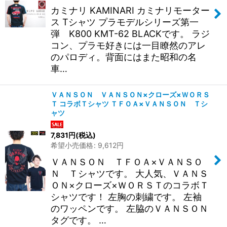
カミナリ KAMINARI カミナリモーター
ス Tシャツ プラモデルシリーズ第一
弾 K800 KMT-62 BLACKです。 ラジ
コン、プラモ好きには一目瞭然のアレ
のパロディ。背面にはまた昭和の名
車…
ＶＡＮＳＯＮ ＶＡＮＳＯＮ×クローズ×ＷＯＲＳ
Ｔ コラボＴシャツ ＴＦＯＡ×ＶＡＮＳＯＮ Ｔシ
ャツ
7,831
円
(税込)
希望小売価格
:
9,612
円
ＶＡＮＳＯＮ ＴＦＯＡ×ＶＡＮＳＯ
Ｎ Ｔシャツです。 大人気、ＶＡＮＳ
ＯＮ×クローズ×ＷＯＲＳＴのコラボＴ
シャツです！ 左胸の刺繍です。 左袖
のワッペンです。 左脇のＶＡＮＳＯＮ
タグです。 …