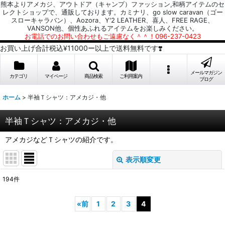
熊本よりアメカジ、アウトドア（キャンプ）ファッション,和柄アイテムのセ
レクトショップで、通販しております。カミナリ、go slow caravan（ゴー
スローキャラバン）、Aozora、Y'2 LEATHER、喜人、FREE RAGE、
VANSON他、個性あふれるアイテムをお楽しみください。
お電話でのお問い合わせもご遠慮なく＾＾！096-237-0423
お買い上げ合計税込¥11000ー以上で送料無料です❣️
メールマガジン
カテゴリ
マイページ
商品検索
ご利用案内
ブログ
ホーム
>
半袖Ｔシャツ：アメカジ・他
半袖Ｔシャツ：アメカジ・他
アメカジなどＴシャツの紹介です。
表示順変更
閉じる
194
件
表示数
:
«
前
1
2
3
4
並び順
: