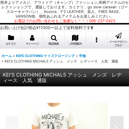
熊本よりアメカジ、アウトドア（キャンプ）ファッション,和柄アイテムのセ
レクトショップで、通販しております。カミナリ、go slow caravan（ゴー
スローキャラバン）、Aozora、Y'2 LEATHER、喜人、FREE RAGE、
VANSON他、個性あふれるアイテムをお楽しみください。
お電話でのお問い合わせもご遠慮なく＾＾！096-237-0423
お買い上げ合計税込¥11000ー以上で送料無料です❣️
メールマガジン
カテゴリ
マイページ
商品検索
ご利用案内
ブログ
ホーム
>
KEI'S CLOTHING ケイズクロージング
>
半袖
>
KEI'S CLOTHING MICHAL5 アッシュ メンズ レディース 人気 通販
KEI'S CLOTHING MICHAL5 アッシュ メンズ レデ
ィース 人気 通販