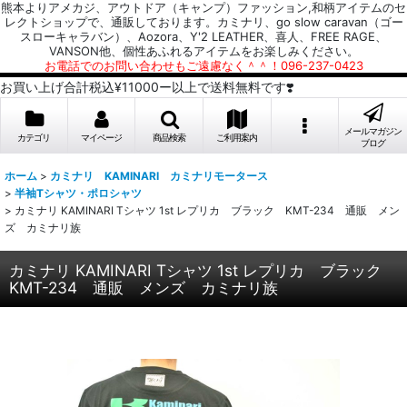
熊本よりアメカジ、アウトドア（キャンプ）ファッション,和柄アイテムのセ
レクトショップで、通販しております。カミナリ、go slow caravan（ゴー
スローキャラバン）、Aozora、Y'2 LEATHER、喜人、FREE RAGE、
VANSON他、個性あふれるアイテムをお楽しみください。
お電話でのお問い合わせもご遠慮なく＾＾！096-237-0423
お買い上げ合計税込¥11000ー以上で送料無料です❣️
メールマガジン
カテゴリ
マイページ
商品検索
ご利用案内
ブログ
ホーム
>
カミナリ KAMINARI カミナリモータース
>
半袖Tシャツ・ポロシャツ
>
カミナリ KAMINARI Tシャツ 1st レプリカ ブラック KMT-234 通販 メン
ズ カミナリ族
カミナリ KAMINARI Tシャツ 1st レプリカ ブラック
KMT-234 通販 メンズ カミナリ族