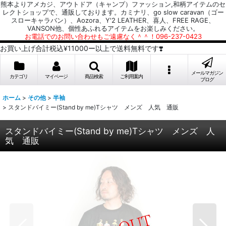
熊本よりアメカジ、アウトドア（キャンプ）ファッション,和柄アイテムのセ
レクトショップで、通販しております。カミナリ、go slow caravan（ゴー
スローキャラバン）、Aozora、Y'2 LEATHER、喜人、FREE RAGE、
VANSON他、個性あふれるアイテムをお楽しみください。
お電話でのお問い合わせもご遠慮なく＾＾！096-237-0423
お買い上げ合計税込¥11000ー以上で送料無料です❣️
メールマガジン
カテゴリ
マイページ
商品検索
ご利用案内
ブログ
ホーム
>
その他
>
半袖
>
スタンドバイミー(Stand by me)Tシャツ メンズ 人気 通販
スタンドバイミー(Stand by me)Tシャツ メンズ 人
気 通販