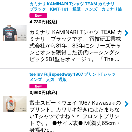
カミナリ KAMINARI Tシャツ TEAM カミナリ
ブラック KMT-161 通販 メンズ カミナリ族
4,730
円
(税込)
カミナリ KAMINARI Tシャツ TEAM カ
ミナリ ブラックです。 雷技研工業株
式会社から81年、83年にシリーズチャ
ンピオンを獲得した初代レーシングシ
ビックSB1型をオマージュ。 「The …
tee luv Fuji speedway 1967 プリントTシャツ
メンズ 人気 通販
3,960
円
(税込)
富士スピードウェイ 1967 Kawasakiの
プリント。カワサキ好きにはたまらな
いTシャツですね＾＾ フロントプリン
トです。 ●サイズ表● M(着丈65cm・
身幅47c…