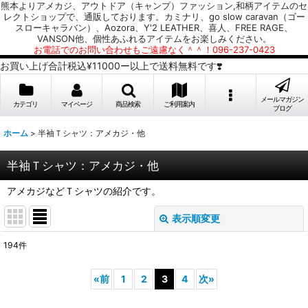
熊本よりアメカジ、アウトドア（キャンプ）ファッション,和柄アイテムのセ
レクトショップで、通販しております。カミナリ、go slow caravan（ゴー
スローキャラバン）、Aozora、Y'2 LEATHER、喜人、FREE RAGE、
VANSON他、個性あふれるアイテムをお楽しみください。
お電話でのお問い合わせもご遠慮なく＾＾！096-237-0423
お買い上げ合計税込¥11000ー以上で送料無料です❣️
メールマガジン
カテゴリ
マイページ
商品検索
ご利用案内
ブログ
ホーム
>
半袖Ｔシャツ：アメカジ・他
半袖Ｔシャツ：アメカジ・他
アメカジなどＴシャツの紹介です。
表示順変更
閉じる
194
件
表示数
:
«
前
1
2
3
4
次
»
並び順
: