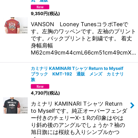
9,350
円
(税込)
VANSON Looney TunesコラボTeeで
す。左胸のワッペンです。左袖のプリント
です。バックプリントと刺繍です。 着丈
身幅肩幅
M62cm49cm44cmL66cm51cm49cmX…
カミナリ KAMINARI Tシャツ Return to Myself
ブラック KMT-192 通販 メンズ カミナリ
族
4,730
円
(税込)
カミナリ KAMINARI Tシャツ Return
to Myselfです。純正オーバーフェンダ
ー付きのチェリーX-１Rの印象はやは
り斜め後のアングルでしょうか？袖の
旭日旗には桜紋も入りシンプルかつ