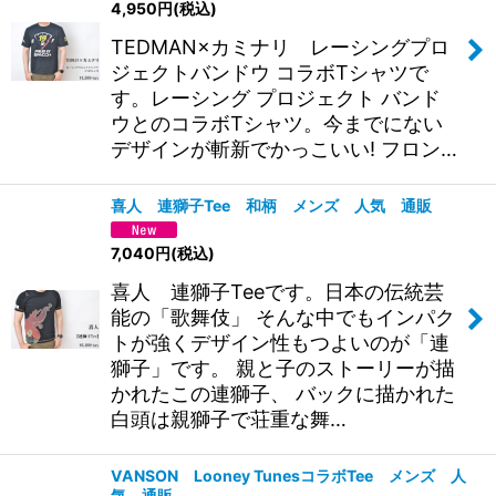
4,950
円
(税込)
TEDMAN×カミナリ レーシングプロ
ジェクトバンドウ コラボTシャツで
す。レーシング プロジェクト バンド
ウとのコラボTシャツ。今までにない
デザインが斬新でかっこいい! フロン…
喜人 連獅子Tee 和柄 メンズ 人気 通販
7,040
円
(税込)
喜人 連獅子Teeです。日本の伝統芸
能の「歌舞伎」 そんな中でもインパク
トが強くデザイン性もつよいのが「連
獅子」です。 親と子のストーリーが描
かれたこの連獅子、 バックに描かれた
白頭は親獅子で荘重な舞…
VANSON Looney TunesコラボTee メンズ 人
気 通販