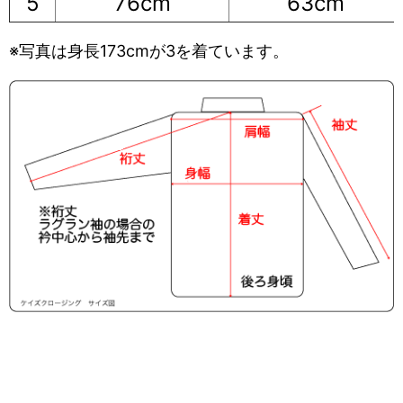
5
76cm
63cm
※写真は身長173cmが3を着ています。