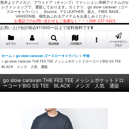
熊本よりアメカジ、アウトドア（キャンプ）ファッション,和柄アイテムのセ
レクトショップで、通販しております。カミナリ、go slow caravan（ゴー
スローキャラバン）、Aozora、Y'2 LEATHER、喜人、FREE RAGE、
VANSON他、個性あふれるアイテムをお楽しみください。
お電話でのお問い合わせもご遠慮なく＾＾！096-237-0423
お買い上げ合計税込¥11000ー以上で送料無料です❣️
メールマガジン
カテゴリ
マイページ
商品検索
ご利用案内
ブログ
ホーム
>
go slow caravan ゴースローキャラバン
>
半袖
>
go slow caravan THE FES TEE メッシュポケットドローコードBIG SS TEE
BLACK メンズ 人気 通販
go slow caravan THE FES TEE メッシュポケットドロ
ーコードBIG SS TEE BLACK メンズ 人気 通販