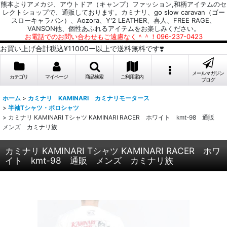
熊本よりアメカジ、アウトドア（キャンプ）ファッション,和柄アイテムのセ
レクトショップで、通販しております。カミナリ、go slow caravan（ゴー
スローキャラバン）、Aozora、Y'2 LEATHER、喜人、FREE RAGE、
VANSON他、個性あふれるアイテムをお楽しみください。
お電話でのお問い合わせもご遠慮なく＾＾！096-237-0423
お買い上げ合計税込¥11000ー以上で送料無料です❣️
メールマガジン
カテゴリ
マイページ
商品検索
ご利用案内
ブログ
ホーム
>
カミナリ KAMINARI カミナリモータース
>
半袖Tシャツ・ポロシャツ
>
カミナリ KAMINARI Tシャツ KAMINARI RACER ホワイト kmt-98 通販
メンズ カミナリ族
カミナリ KAMINARI Tシャツ KAMINARI RACER ホワ
イト kmt-98 通販 メンズ カミナリ族