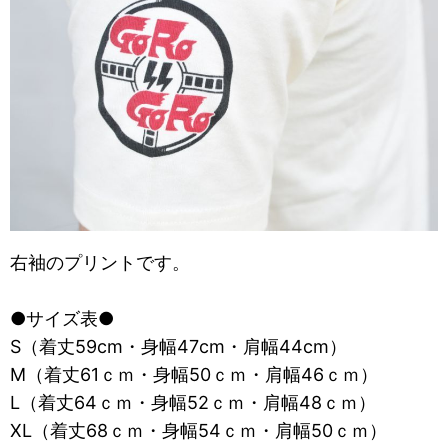
右袖のプリントです。
●サイズ表●
S（着丈59cm・身幅47cm・肩幅44cm）
M（着丈61ｃｍ・身幅50ｃｍ・肩幅46ｃｍ）
L（着丈64ｃｍ・身幅52ｃｍ・肩幅48ｃｍ）
XL（着丈68ｃｍ・身幅54ｃｍ・肩幅50ｃｍ）