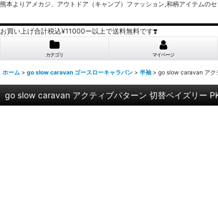
熊本よりアメカジ、アウトドア（キャンプ）ファッション,和柄アイテムのセレクトショッ
お買い上げ合計税込¥11000ー以上で送料無料です❣️
カテゴリ
マイページ
ホーム
>
go slow caravan ゴースローキャラバン
>
半袖
>
go slow carava
go slow caravan アクティブパターン 切替ペイズリー PK