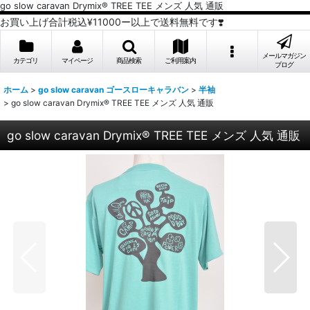
go slow caravan Drymix® TREE TEE メンズ 人気 通販
お買い上げ合計税込¥11000ー以上で送料無料です❣️
メールマガジン
カテゴリ
マイページ
商品検索
ご利用案内
ブログ
ホーム
>
go slow caravan ゴースローキャラバン
>
半袖
>
go slow caravan Drymix® TREE TEE メンズ 人気 通販
go slow caravan Drymix® TREE TEE メンズ 人気 通販