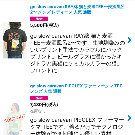
go slow caravan RAY綿 猫と麦酒TEE〜麦酒風呂
2〜 メンズ レディース 人気 通販
5,500
円
(税込)
go slow caravan RAY綿 猫と麦酒
TEE〜麦酒風呂2〜です。生地馴染みの
いいプリント手法でカラフルにバック
プリント。ビールグラスに浸かったキ
ジトラと黒猫にケミカルカラーの猫。
フロントに…
go slow caravan PIECLEX ファーマークマ TEE
メンズ 人気 通販
7,480
円
(税込)
在庫なし
go slow caravan PIECLEX ファーマー
クマ TEEです。着るだけでテクノロジ
ー体験ができ地球にも優しい素材