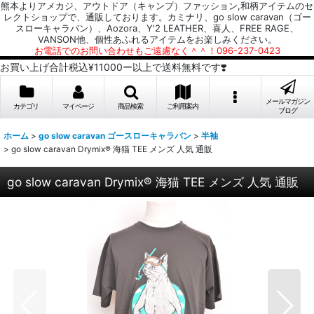
熊本よりアメカジ、アウトドア（キャンプ）ファッション,和柄アイテムのセ
レクトショップで、通販しております。カミナリ、go slow caravan（ゴー
スローキャラバン）、Aozora、Y'2 LEATHER、喜人、FREE RAGE、
VANSON他、個性あふれるアイテムをお楽しみください。
お電話でのお問い合わせもご遠慮なく＾＾！096-237-0423
お買い上げ合計税込¥11000ー以上で送料無料です❣️
メールマガジン
カテゴリ
マイページ
商品検索
ご利用案内
ブログ
ホーム
>
go slow caravan ゴースローキャラバン
>
半袖
>
go slow caravan Drymix® 海猫 TEE メンズ 人気 通販
go slow caravan Drymix® 海猫 TEE メンズ 人気 通販