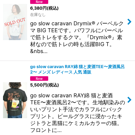
6,380
円
(税込)
在庫なし
go slow caravan Drymix® バーベルク
マ BIG TEEです。パワフルにバーベル
で筋トレをするクマ。『Drymix®』素
材なので筋トレの時も活躍BIG T。
&nbs…
go slow caravan RAY綿 猫と麦酒TEE〜麦酒風呂
2〜 メンズ レディース 人気 通販
5,500
円
(税込)
go slow caravan RAY綿 猫と麦酒
TEE〜麦酒風呂2〜です。生地馴染みの
いいプリント手法でカラフルにバック
プリント。ビールグラスに浸かったキ
ジトラと黒猫にケミカルカラーの猫。
フロントに…