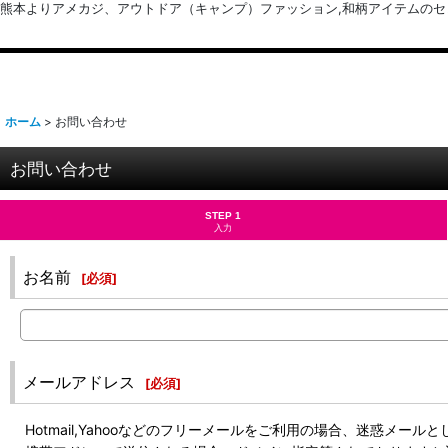
熊本よりアメカジ、アウトドア（キャンプ）ファッション,和柄アイテムのセレクトショッ
ホーム
>
お問い合わせ
お問い合わせ
STEP 1
入力
お名前
[
必須
]
メールアドレス
[
必須
]
Hotmail,Yahooなどのフリーメールをご利用の場合、迷惑メ