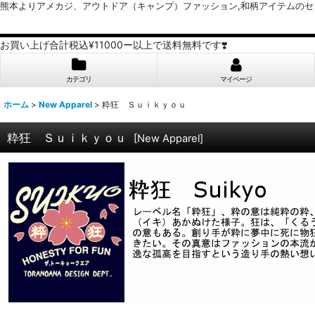
熊本よりアメカジ、アウトドア（キャンプ）ファッション,和柄アイテムのセレクトショッ
お買い上げ合計税込¥11000ー以上で送料無料です❣️
カテゴリ
マイページ
ホーム
>
New Apparel
>
粋狂 Ｓｕｉｋｙｏｕ
粋狂 Ｓｕｉｋｙｏｕ
[
New Apparel
]