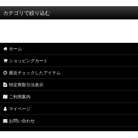
表示数
:
カテゴリで絞り込む
並び順
:
粋狂 Ｓｕｉｋｙｏｕ (全商品)
長袖Tシャツ・七分袖Tシャツ
ホーム
半袖Tシャツ
ショッピングカート
アウター
最近チェックしたアイテム
特定商取引法表示
ご利用案内
マイページ
お問い合わせ