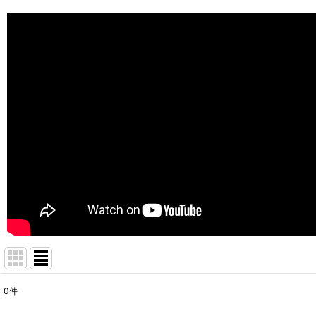
0
件
サブカテゴリ
: