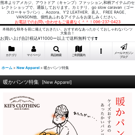
熊本よりアメカジ、アウトドア（キャンプ）ファッション,和柄アイテムのセ
レクトショップで、通販しております。カミナリ、go slow caravan（ゴー
スローキャラバン）、Aozora、Y'2 LEATHER、喜人、FREE RAGE、
VANSON他、個性あふれるアイテムをお楽しみください。
お電話でのお問い合わせもご遠慮なく＾＾！096-237-0423
本格的な秋冬を前に備えておきたい、おすすめなあったかくておしゃれなパンツ
大集合！
お買い上げ合計税込¥11000ー以上で送料無料です❣️
メールマガジン
カテゴリ
マイページ
商品検索
ご利用案内
ブログ
ホーム
>
New Apparel
>
暖かパンツ特集
暖かパンツ特集
[
New Apparel
]