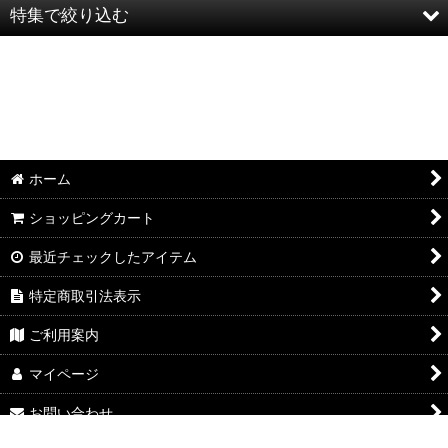
特集で絞り込む
半袖Ｔシャツ：和柄
半袖Ｔシャツ：アメカジ・他
ポロシャツ：和柄
ホーム
ポロシャツ：アメカジ・他
ショッピングカート
長袖・七分袖Ｔシャツ：和柄
最近チェックしたアイテム
長袖・七分袖Ｔシャツ：アメカジ・他
特定商取引法表示
長袖シャツ：和柄
ご利用案内
長袖シャツ：アメカジ・他
マイページ
お問い合わせ
ジャケット：和柄