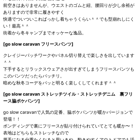
前空きはありませんが、ウエストのゴムと紐、腰回りが少し余裕が
ありますので非常に履きやすく
快適でついついこればっかし着ちゃうくらい＾＾でも型崩れしにく
い！最高＾＾
街着から冬キャンプまでオッケーな逸品。
[go slow caravan フリースパンツ]
クレイジーパッチワークやパネル切り替えで楽しさを出しています
＾＾
下手するとリラックスウェアさが出すぎてしまうフリースパンツも
このパンツだったらバッチリ。
暗めな秋冬コーデをパッと明るく楽しくしてくれます＾＾
[go slow caravan ストレッチツイル・ストレッチデニム 裏フリ
ース脇ポケパンツ]
go slow caravanで人気の定番、脇ポケパンツが暖かバージョンで
登場！！
ボンディングで裏にフリースが貼り付けられていてとても暖か〜！
表地はどちらもストレッチなので
厚手になる分重たくなると思いきや、動きやすくアウトドアでも活