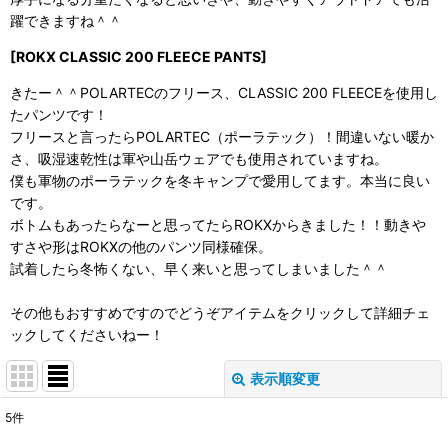
躍できますね＾＾
[
ROKX CLASSIC 200 FLEECE PANT
S]
きたー＾＾POLARTECのフリース、
CLASSIC 200 FLEECEを使用し
たパンツです！
フリースと言ったらPOLARTEC（ポーラテック）！間違いない暖か
さ、吸湿速乾性は軍や山岳ウェアでも使用されていますね。
僕も軍物のポーラテックを冬キャンプで愛用してます。本当に良い
です。
ボトムもあったらなーと思ってたらROKXからきました！！動きや
すさや形はROKXの他のパンツ同様確保。
試着したら冬怖くない、早く来いと思ってしまいました＾＾
その他もおすすめですのでどうぞアイテムをクリックして詳細チェ
ックしてくださいねー！
表示順変更
閉じる
5
件
表示数
: