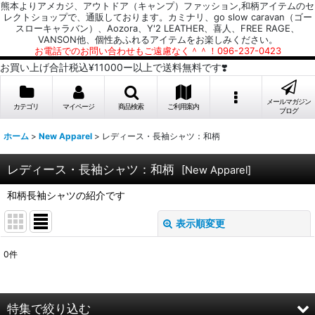
熊本よりアメカジ、アウトドア（キャンプ）ファッション,和柄アイテムのセ
レクトショップで、通販しております。カミナリ、go slow caravan（ゴー
スローキャラバン）、Aozora、Y'2 LEATHER、喜人、FREE RAGE、
VANSON他、個性あふれるアイテムをお楽しみください。
お電話でのお問い合わせもご遠慮なく＾＾！096-237-0423
お買い上げ合計税込¥11000ー以上で送料無料です❣️
メールマガジン
カテゴリ
マイページ
商品検索
ご利用案内
ブログ
ホーム
>
New Apparel
>
レディース・長袖シャツ：和柄
レディース・長袖シャツ：和柄
[
New Apparel
]
和柄長袖シャツの紹介です
表示順変更
閉じる
0
件
表示数
:
並び順
:
特集で絞り込む