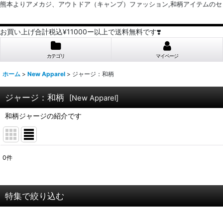
熊本よりアメカジ、アウトドア（キャンプ）ファッション,和柄アイテムのセレクトショッ
お買い上げ合計税込¥11000ー以上で送料無料です❣️
カテゴリ
マイページ
ホーム
>
New Apparel
>
ジャージ：和柄
ジャージ：和柄
[
New Apparel
]
和柄ジャージの紹介です
0
件
表示数
:
並び順
:
特集で絞り込む