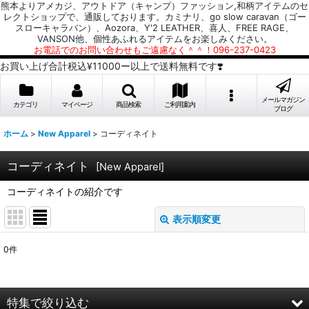
熊本よりアメカジ、アウトドア（キャンプ）ファッション,和柄アイテムのセ
レクトショップで、通販しております。カミナリ、go slow caravan（ゴー
スローキャラバン）、Aozora、Y'2 LEATHER、喜人、FREE RAGE、
VANSON他、個性あふれるアイテムをお楽しみください。
お電話でのお問い合わせもご遠慮なく＾＾！096-237-0423
お買い上げ合計税込¥11000ー以上で送料無料です❣️
メールマガジン
カテゴリ
マイページ
商品検索
ご利用案内
ブログ
ホーム
>
New Apparel
>
コーディネイト
コーディネイト
[
New Apparel
]
コーディネイトの紹介です
表示順変更
閉じる
0
件
表示数
:
並び順
:
特集で絞り込む