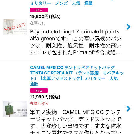
ミリタリー メンズ 人気 通販
19,800
円
(税込)
在庫なし
Beyond clothing L7 primaloft pants
alfa greenです。 この寒い気候のパン
ツは、耐久性、通気性、耐水性の高い
シェルで包まれたPrimaloft®合成絶…
CAMEL MFG CO テントリペアキットバッグ
TENTAGE REPEA KIT （テント設備 リペアキッ
ト）【米軍デッドストック】ミリタリー 人気
通販
12,980
円
(税込)
在庫わずか
軍モノ実物 CAMEL MFG CO テンテ
ージキットバッグ、デッドストックで
す。大変珍しい出物です！丈夫な防水
ナイロン素材でタフな作りとなってい