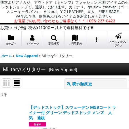
熊本よりアメカジ、アウトドア（キャンプ）ファッション,和柄アイテムのセ
レクトショップで、通販しております。カミナリ、go slow caravan（ゴー
スローキャラバン）、Aozora、Y'2 LEATHER、喜人、FREE RAGE、
VANSON他、個性あふれるアイテムをお楽しみください。
お電話でのお問い合わせもご遠慮なく＾＾！096-237-0423
お買い上げ合計税込¥11000ー以上で送料無料です❣️
メールマガジン
カテゴリ
マイページ
商品検索
ご利用案内
ブログ
ホーム
>
New Apparel
>
Military/ミリタリー
Military/ミリタリー
[
New Apparel
]
表示順変更
閉じる
7
件
表示数
:
【デッドストック】スウェーデン M59コート ラ
イナー付 グリーン デッドストック メンズ 人
並び順
:
気 通販