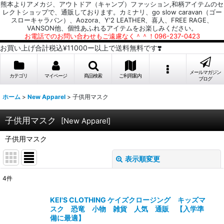
熊本よりアメカジ、アウトドア（キャンプ）ファッション,和柄アイテムのセ
レクトショップで、通販しております。カミナリ、go slow caravan（ゴー
スローキャラバン）、Aozora、Y'2 LEATHER、喜人、FREE RAGE、
VANSON他、個性あふれるアイテムをお楽しみください。
お電話でのお問い合わせもご遠慮なく＾＾！096-237-0423
お買い上げ合計税込¥11000ー以上で送料無料です❣️
メールマガジン
カテゴリ
マイページ
商品検索
ご利用案内
ブログ
ホーム
>
New Apparel
>
子供用マスク
子供用マスク
[
New Apparel
]
子供用マスク
表示順変更
閉じる
4
件
表示数
:
KEI'S CLOTHING ケイズクロージング キッズマ
スク 恐竜 小物 雑貨 人気 通販 【入学準
並び順
:
備に最適】