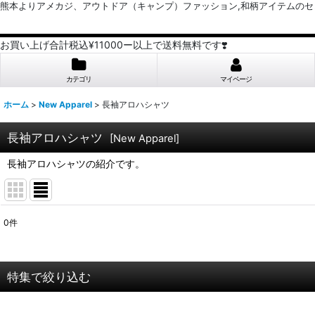
熊本よりアメカジ、アウトドア（キャンプ）ファッション,和柄アイテムのセレクトショッ
お買い上げ合計税込¥11000ー以上で送料無料です❣️
カテゴリ
マイページ
ホーム
>
New Apparel
>
長袖アロハシャツ
長袖アロハシャツ
[
New Apparel
]
長袖アロハシャツの紹介です。
0
件
表示数
:
並び順
:
特集で絞り込む